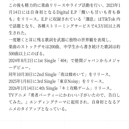
この後も精力的に楽曲リリースやライブ活動を行い、2023年1
月14日には自身初となるDigital E.P「酸いも甘いも青も春
も」をリリース。E.P に収録されている「溜息」はTikTok 内
で話題となり、各種ストリーミングサービスで4.3万回以上再
生された。
一度聴くと耳に残る歌詞を武器に独特の世界観を表現し、
楽曲のストックデモは200曲、中学生から書き続けた歌詞は約
500曲以上にのぼる。
2024年8月2日に1st Single「404」で徳間ジャパンからメジャ
ーデビュー。
同年10月30日に2nd Single「夜は煌めいて」をリリース。
2025年1月8日に3rd Single「東京Noisy」をリリース。
2026年1月14日に4th Single「キミ攻略ゲーム」リリース。
TVアニメ『勇者パーティーにかわいい子がいたので、告白し
てみた。』エンディングテーマに起用され、自身初となるア
ニメのタイアップとなっている。