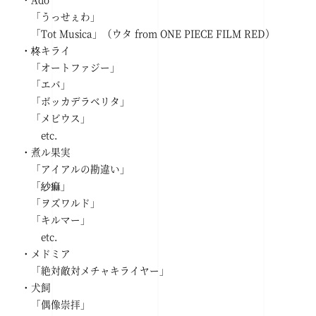
「うっせぇわ」
「Tot Musica」（ウタ from ONE PIECE FILM RED）
・柊キライ
「オートファジー」
「エバ」
「ボッカデラベリタ」
「メビウス」
etc.
・煮ル果実
「アイアルの勘違い」
「紗痲」
「ヲズワルド」
「キルマー」
etc.
・メドミア
「絶対敵対メチャキライヤー」
・犬飼
「偶像崇拝」