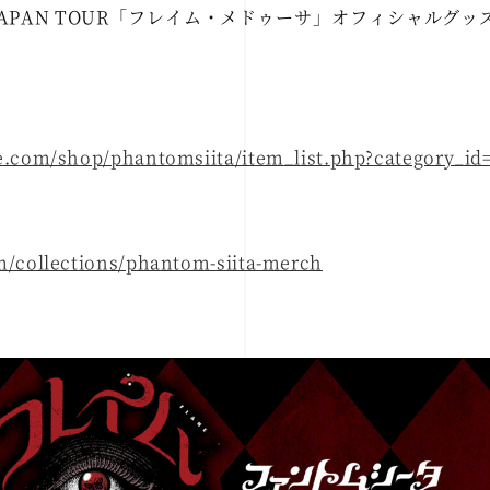
 JAPAN TOUR「フレイム・メドゥーサ」オフィシャルグ
e.com/shop/phantomsiita/item_list.php?category_id
m/collections/phantom-siita-merch