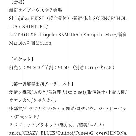
【会場】
新宿ライブハウス全７会場
Shinjuku HEIST（総合受付）/新宿club SCIENCE/ HOL
IDAY SHINJUKU/
LIVEHOUSE shinjuku SAMURAI/ Shinjuku Marz/新宿
Marble/新宿Motion
【チケット】
前売り：¥4,200／学割：¥3,500（別途1Drink代¥700）
【第一弾解禁出演アーティスト】
愛情ク裸部/あのと/荒谷翔大(solo set)/飯澤遥土/上野大樹/
ウマシカて/クボタカイ/
多部大/チセツナガラ/ちゃんゆ胃/はせとも。/ハッピーセッ
ト/弁天ランド/
ミスフィットプラネット/魅力女。/結美/ユキノ/
anica/CRAZY BLUES/Cultboi/Fusee/G over/HINONA