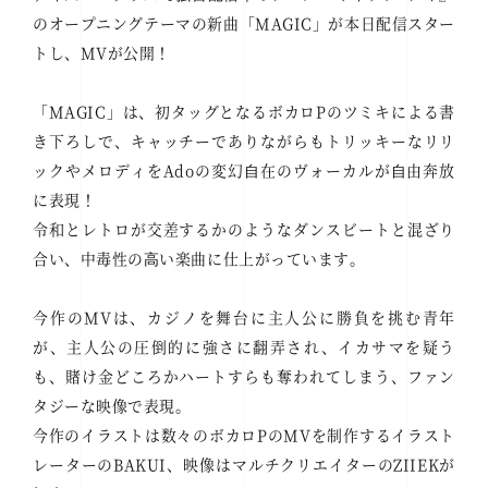
のオープニングテーマの新曲「MAGIC」が本日配信スター
トし、MVが公開！
「MAGIC」は、初タッグとなるボカロPのツミキによる書
き下ろしで、キャッチーでありながらもトリッキーなリリ
ックやメロディをAdoの変幻⾃在のヴォーカルが⾃由奔放
に表現！
令和とレトロが交差するかのようなダンスビートと混ざり
合い、中毒性の⾼い楽曲に仕上がっています。
今作のMVは、カジノを舞台に主人公に勝負を挑む青年
が、主人公の圧倒的に強さに翻弄され、イカサマを疑う
も、賭け金どころかハートすらも奪われてしまう、ファン
タジーな映像で表現。
今作のイラストは数々のボカロPのMVを制作するイラスト
レーターのBAKUI、映像はマルチクリエイターのZIIEKが