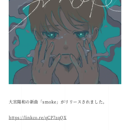
大宮陽和の新曲「smoke」がリリースされました。
https://linkco.re/qCP7zqQX