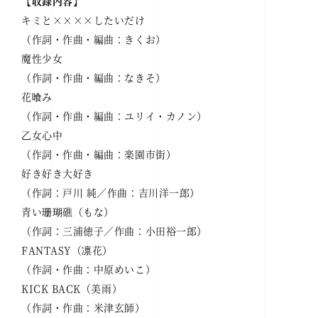
【収録内容】
キミと××××したいだけ
（作詞・作曲・編曲：きくお）
魔性少女
（作詞・作曲・編曲：なきそ）
花喰み
（作詞・作曲・編曲：ユリイ・カノン）
乙女心中
（作詞・作曲・編曲：楽園市街）
好き好き大好き
（作詞：戸川 純／作曲：吉川洋一郎）
青い珊瑚礁（もな）
（作詞：三浦徳子／作曲：小田裕一郎）
FANTASY（凛花）
（作詞・作曲：中原めいこ）
KICK BACK（美雨）
（作詞・作曲：米津玄師）