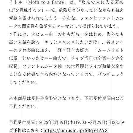
イトル「Moth to a flame」は、“飛んで火に入る夏の
虫”を意味するフレーズ。危険だと分かっていながらも抗え
ず惹き寄せられてしまう―そんな、ファンとファントムシ
ータの関係性を象徴するテーマとして掲げられています。
本作には、デビュー曲「おともだち」をはじめ、海外でも
高い人気を誇る「キミと××××したいだけ」、各メンバ
ーのソロ楽曲に加え、「好き好き大好き」「ムーンライト
伝説」といったカバー曲まで、ライブ当日の全楽曲を完全
収録。ファントムシータ独自の世界観とライブ熱量を余す
ことなく体感できる内容となっているので、ぜひチェック
してください。
※本商品は受注生産限定となります。下記受付期間内にご
予約ください。
予約受付期間：2026年2月19日(木)19:00～3月29日(日)23:59
ご予約はこちら：
https://umusic.jp/6BqV4AYS