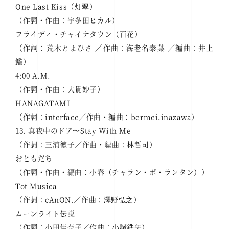
One Last Kiss（灯翠）
（作詞・作曲：宇多田ヒカル）
フライディ・チャイナタウン（百花）
（作詞：荒木とよひさ ／作曲：海老名泰葉 ／編曲：井上
鑑）
4:00 A.M.
（作詞・作曲：大貫妙子）
HANAGATAMI
（作詞：interface／作曲・編曲：bermei.inazawa）
13. 真夜中のドア〜Stay With Me
（作詞：三浦徳子／作曲・編曲：林哲司）
おともだち
（作詞・作曲・編曲：小春（チャラン・ポ・ランタン））
Tot Musica
（作詞：cAnON.／作曲：澤野弘之）
ムーンライト伝説
（作詞：小田佳奈子／作曲：小諸鉄矢）