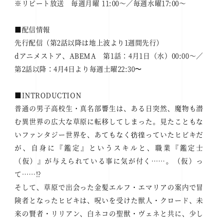
※リピート放送 毎週月曜 11:00～／毎週水曜17:00～
■配信情報
先行配信（第2話以降は地上波より1週間先行）
dアニメストア、ABEMA 第1話：4月1日（水）00:00～／
第2話以降：4月4日より毎週土曜22:30〜
■INTRODUCTION
普通の男子高校生・真名部響生は、ある日突然、魔物も潜
む異世界の広大な草原に転移してしまった。見たこともな
いファンタジー世界を、あてもなく彷徨っていたヒビキだ
が、自身に『鑑定』というスキルと、職業『鑑定士
（仮）』が与えられている事に気が付く……。（仮）っ
て……!?
そして、草原で出会った金髪エルフ・エマリアの案内で冒
険者となったヒビキは、呪いを受けた獣人・クロード、未
来の賢者・リリアン、白ネコの聖獣・ヴェネと共に、少し