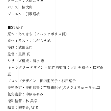
ターニャ：久保ユリカ
バルス：楠大典
ジュエル：引坂理絵
■STAFF
原作：あてきち（アルファポリス刊）
原作イラスト：しがらき旭
漫画：武田充司
監督：星野 真
シリーズ構成：清水 恵
キャラクターデザイン・総作画監督：大川美穂子・松本淑
恵
プロップデザイン：田内亜矢子・杉田葉子
美術設定・美術監督：芦野由紀子(スタジオちゅーりっぷ)
色彩設計：中原あゆみ
撮影監督：林 美幸
編集：柳圭介,ACE