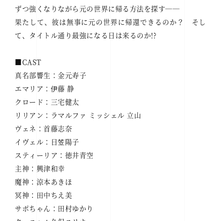
ずつ強くなりながら元の世界に帰る方法を探す──
果たして、彼は無事に元の世界に帰還できるのか？ そし
て、タイトル通り最強になる日は来るのか!?
■CAST
真名部響生：金元寿子
エマリア：伊藤 静
クロード：三宅健太
リリアン：ラマルファ ミッシェル 立山
ヴェネ：首藤志奈
イヴェル：日笠陽子
スティーリア：徳井青空
主神：興津和幸
魔神：涼本あきほ
冥神：田中ちえ美
サポちゃん：田村ゆかり