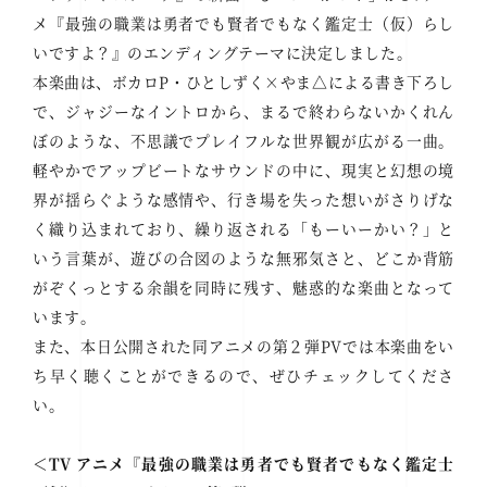
メ『最強の職業は勇者でも賢者でもなく鑑定士（仮）らし
いですよ？』のエンディングテーマに決定しました。
本楽曲は、ボカロP・ひとしずく×やま△による書き下ろし
で、ジャジーなイントロから、まるで終わらないかくれん
ぼのような、不思議でプレイフルな世界観が広がる一曲。
軽やかでアップビートなサウンドの中に、現実と幻想の境
界が揺らぐような感情や、行き場を失った想いがさりげな
く織り込まれており、繰り返される「もーいーかい？」と
いう言葉が、遊びの合図のような無邪気さと、どこか背筋
がぞくっとする余韻を同時に残す、魅惑的な楽曲となって
います。
また、本日公開された同アニメの第２弾PVでは本楽曲をい
ち早く聴くことができるので、ぜひチェックしてくださ
い。
＜TV アニメ『最強の職業は勇者でも賢者でもなく鑑定士