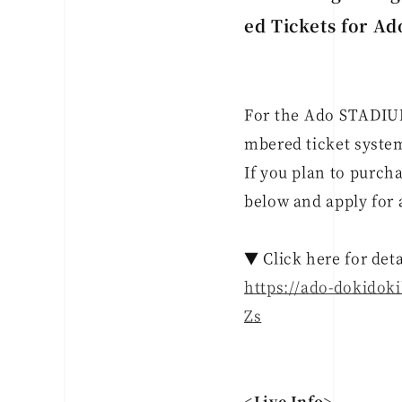
ed Tickets for A
For the Ado STADIUM
mbered ticket system
If you plan to purch
below and apply for 
▼ Click here for deta
https://ado-dokido
Zs
<Live Info>