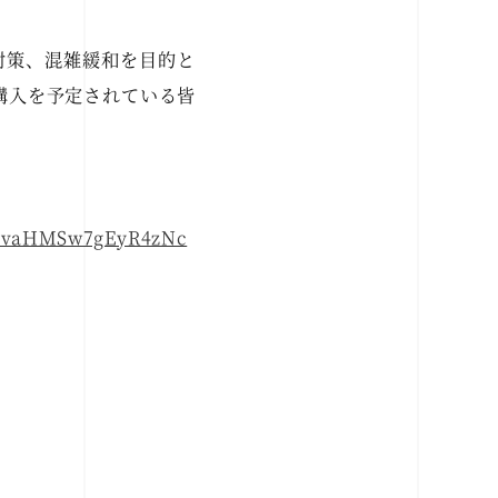
中症対策、混雑緩和を目的と
購入を予定されている皆
u7xvaHMSw7gEyR4zNc