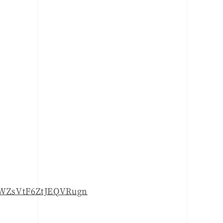
F8WZsVtF6ZtJEQVRugn