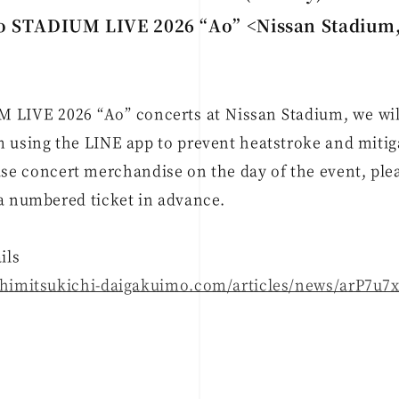
do STADIUM LIVE 2026 “Ao” <Nissan Stadiu
 LIVE 2026 “Ao” concerts at Nissan Stadium, we will
 using the LINE app to prevent heatstroke and mitig
ase concert merchandise on the day of the event, plea
a numbered ticket in advance.
ils
kihimitsukichi-daigakuimo.com/articles/news/arP7