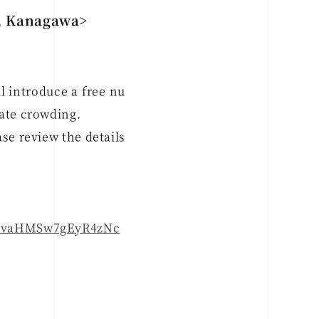
m, Kanagawa>
 introduce a free nu
ate crowding.
se review the details
u7xvaHMSw7gEyR4zNc