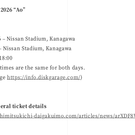
2026 “Ao”
26 – Nissan Stadium, Kanagawa
6 – Nissan Stadium, Kanagawa
18:00
mes are the same for both days.
age
https://info.diskgarage.com/
)
eral ticket details
kihimitsukichi-daigakuimo.com/articles/news/arXD