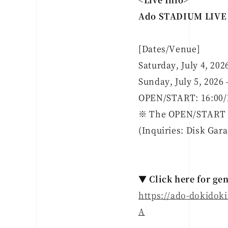
Ado STADIUM LIVE 
[Dates/Venue]
Saturday, July 4, 20
Sunday, July 5, 202
OPEN/START: 16:00/
※ The OPEN/START ti
(Inquiries: Disk Gar
▼ Click here for gen
https://ado-dokido
A