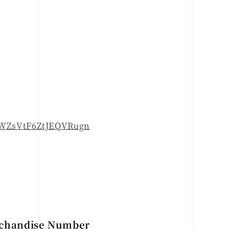
F8WZsVtF6ZtJEQVRugn
erchandise Number