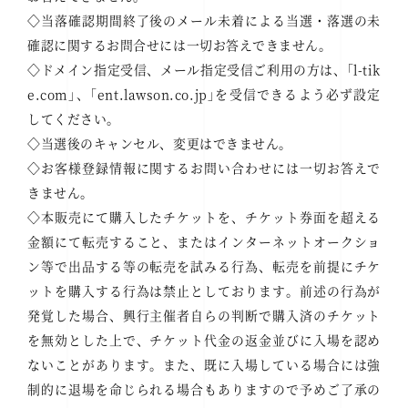
◇当落確認期間終了後のメール未着による当選・落選の未
確認に関するお問合せには一切お答えできません。
◇ドメイン指定受信、メール指定受信ご利用の方は、｢l-tik
e.com｣、｢ent.lawson.co.jp｣を受信できるよう必ず設定
してください。
◇当選後のキャンセル、変更はできません。
◇お客様登録情報に関するお問い合わせには一切お答えで
きません。
◇本販売にて購入したチケットを、チケット券面を超える
金額にて転売すること、またはインターネットオークショ
ン等で出品する等の転売を試みる行為、転売を前提にチケ
ットを購入する行為は禁止としております。前述の行為が
発覚した場合、興行主催者自らの判断で購入済のチケット
を無効とした上で、チケット代金の返金並びに入場を認め
ないことがあります。また、既に入場している場合には強
制的に退場を命じられる場合もありますので予めご了承の