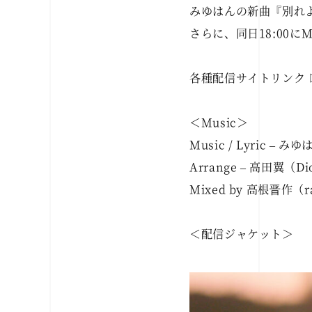
みゆはんの新曲『別れよ
さらに、同日18:00
各種配信サイトリンク 
＜Music＞
Music / Lyric – みゆ
Arrange – 高田翼（Dio
Mixed by 高根晋作（ra
＜配信ジャケット＞