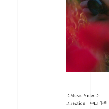
＜Music Video＞
Direction – 中山 佳香