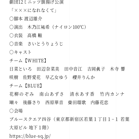
劇団12ミニッツ旗揚げ公演
「×××になれなくて」
○脚本 渡辺雄介
○演出 木乃江祐希（ナイロン100℃）
○衣装 高橋 毅
〇音楽 さいとうりょうじ
○キャスト
チーム【WHITE】
日菜といろ 田辺奈菜美 田中音江 吉岡眞子 木寺 響
咲樹 佐野愛花 早乙女ゆう 櫻井りんか
チーム【BLUE】
花柳のぞみ 南山あずさ 清水あす香 竹内カンナ
瑚々 後藤さり 西原華音 柴田瑠歌 内藤花恋
○会場
ブルースクエア四谷（東京都新宿区若葉１丁目１−１ 若葉
大原ビル 地下１階）
https://blue-sq.jp/