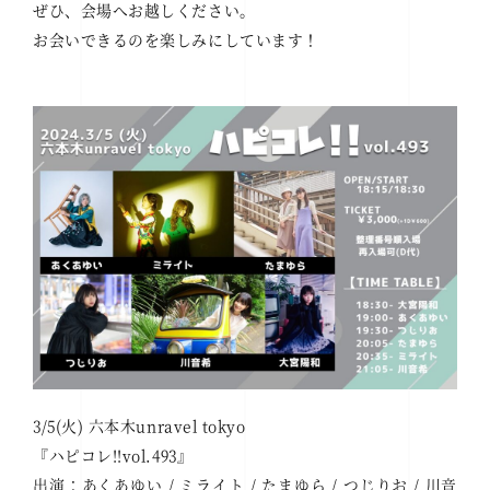
ぜひ、会場へお越しください。
お会いできるのを楽しみにしています！
3/5(火) 六本木unravel tokyo
『ハピコレ!!vol.493』
出演：あくあゆい / ミライト / たまゆら / つじりお / 川音