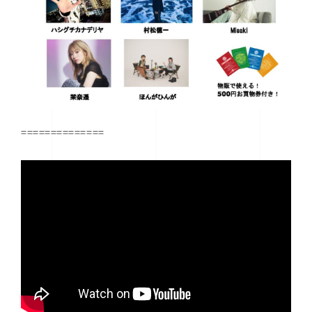
==============