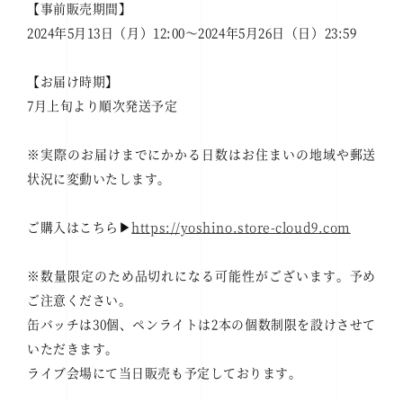
【事前販売期間】
2024
年
5
月
13
日（月）
12:00
～
2024
年
5
月
26
日（日）
23:59
【お届け時期】
7
月上旬より順次発送予定
※実際のお届けまでにかかる日数はお住まいの地域や郵送
状況に変動いたします。
ご購入はこちら▶
https://yoshino.store-cloud9.com
※数量限定のため品切れになる可能性がございます。予め
ご注意ください。
缶バッチは
30
個、ペンライトは
2
本の個数制限を設けさせて
いただきます。
ライブ会場にて当日販売も予定しております。