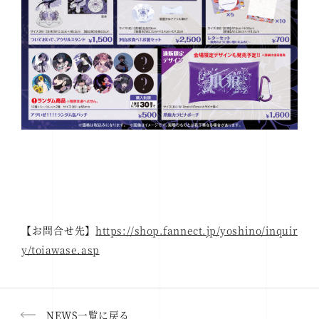
【お問合せ先】
https://shop.fannect.jp/yoshino/inquir
y/toiawase.asp
NEWS一覧に戻る