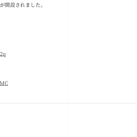
トが開設されました。
n2q
dMC