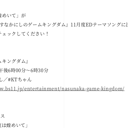
煌めいて」が
なすなかにしのゲームキングダム』11月度EDテーマソングに
チェックしてください！
ムキングダム』
後6時00分～6時30分
／#KTちゃん
ww.bs11.jp/entertainment/nasunaka-game-kingdom/
ース
le「夜は煌めいて」