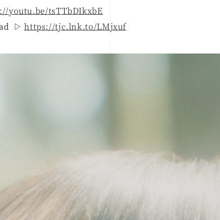
s://youtu.be/tsTTbDIkxbE
oad
▷
https://tjc.lnk.to/LMjxuf