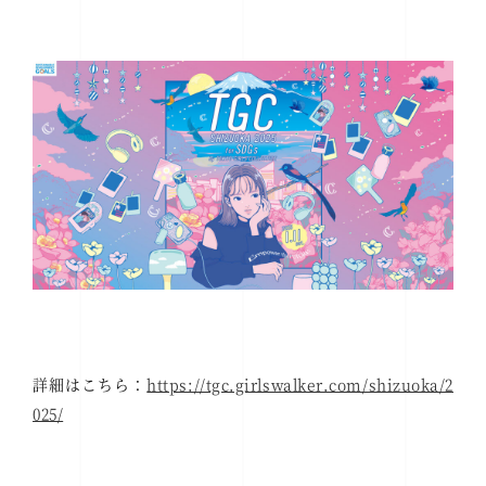
詳細はこちら：
https://tgc.girlswalker.com/shizuoka/2
025/