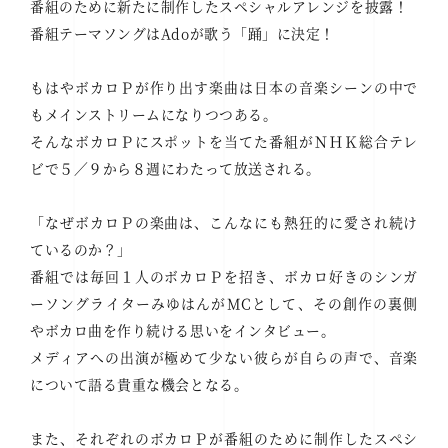
番組のために新たに制作したスペシャルアレンジを披露！
番組テーマソングはAdoが歌う「踊」に決定！
もはやボカロＰが作り出す楽曲は日本の音楽シーンの中で
もメインストリームになりつつある。
そんなボカロＰにスポットを当てた番組がＮＨＫ総合テレ
ビで５／９から８週にわたって放送される。
「なぜボカロＰの楽曲は、こんなにも熱狂的に愛され続け
ているのか？」
番組では毎回１人のボカロＰを招き、ボカロ好きのシンガ
ーソングライターみゆはんがMCとして、その創作の裏側
やボカロ曲を作り続ける思いをインタビュー。
メディアへの出演が極めて少ない彼らが自らの声で、音楽
について語る貴重な機会となる。
また、それぞれのボカロＰが番組のために制作したスペシ