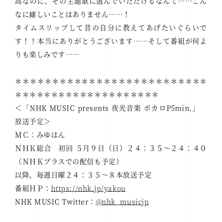
高なのに、その主題歌に選んでいただけるなんて……こん
なに嬉しいことはありません……！
タイムスリップして昔の自分に教えてあげたいぐらいで
す！！本当にありがとうございます……そして番組が何よ
りも楽しみです……
＊＊＊＊＊＊＊＊＊＊＊＊＊＊＊＊＊＊＊＊＊＊＊＊＊＊
＊＊＊＊＊＊＊＊＊＊＊＊＊＊＊＊＊＊＊＊
＜「NHK MUSIC presents 夜光音楽 ボカロP5min.」
放送予定＞
ＭＣ：みゆはん
ＮＨＫ総合 初回 ５月９日（日）２４：３５～２４：４０
（ＮＨＫプラスでの配信も予定）
以降、毎週日曜２４：３５～８本放送予定
番組ＨＰ：
https://nhk.jp/yakou
NHK MUSIC Twitter：
@nhk_musicjp